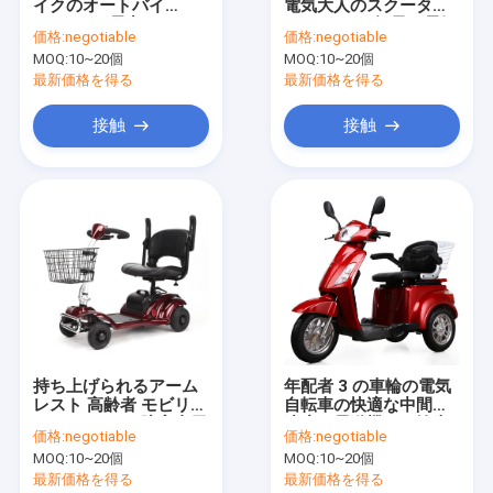
イクのオートバイ
電気大人のスクーター
私達について
1200W の電力のオート
14 インチの軽量の電気
価格:
negotiable
価格:
negotiable
バイ
スクーター
MOQ:
10~20個
MOQ:
10~20個
工場旅行
最新価格を得る
最新価格を得る
品質管理
接触
接触
私達に連絡しなさい
引用を要求しなさい
電気バイク
折る電気バイク
持ち上げられるアーム
年配者 3 の車輪の電気
レスト 高齢者 モビリテ
自転車の快適な中間の
リチウムバイク
ィ スクーター 障害者用
速度の電動機の三輪車
価格:
negotiable
価格:
negotiable
電動モーターホイール
山の電気バイク
MOQ:
10~20個
MOQ:
10~20個
チェア
最新価格を得る
最新価格を得る