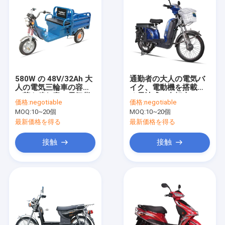
580W の 48V/32Ah 大
通勤者の大人の電気バ
人の電気三輪車の容易
イク、電動機を搭載す
に荷を積む青い電気貨
る電池式の自転車
価格:
negotiable
価格:
negotiable
物三輪車
MOQ:
10~20個
MOQ:
10~20個
最新価格を得る
最新価格を得る
接触
接触