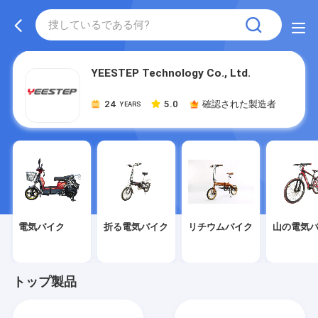
YEESTEP Technology Co., Ltd.
24
5.0
確認された製造者
YEARS
電気バイク
折る電気バイク
リチウムバイク
山の電気
トップ製品