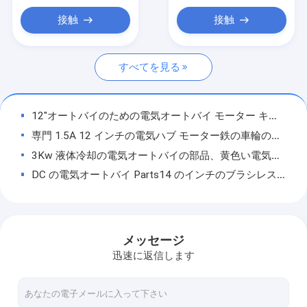
電気スクーター
接触
接触
折る電気スクーター
すべてを見る
移動性のスクーター
電気オートバイ
12"オートバイのための電気オートバイ モーター キットのアルミニウム電動機
電気三輪車
専門 1.5A 12 インチの電気ハブ モーター鉄の車輪のオートバイの電動機
3Kw 液体冷却の電気オートバイの部品、黄色い電気オートバイ モーター
自分 の バランス
DC の電気オートバイ Parts14 のインチのブラシレス電気オートバイのハブ モーター
バイクの部品
26 インチ E のマウンテン バイク 250W は電動機を搭載するマウンテン バイクにモーターを備えました
26インチ懸濁液およびShimano Derailleurの折る山の電気バイク
電気スクーターの部品
電気バイクをディスク ブレーキが付いている電気自転車を折る折る 50 ポンド 26 インチ
メッセージ
電気三輪車の部品
長期電気折る自転車 20"衝撃吸収材が付いている折る E のバイク
迅速に返信します
350W ペダル/理性的な電力の自転車が付いている 6 つの T の大人の電気バイク
電気オートバイの部品
48V ブラシレス モーター長期電気自転車/白い電気援助は自転車に乗ります