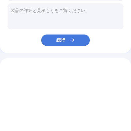
食糧配達箱
38V 李電池 2 の車輪の大人の電気バイクの紫色の電気道の自転車
250W 折りたたみ電気バイクのオレンジ小さい通勤者の電気バイクの折りたたみ
海外倉庫
共通モーター大人の三輪車の後車軸/Balck の三輪車の差動車軸
12V - 80V オートバイのための電気オートバイ LED のヘッドライト/LED ライト
熱売り
電気移動性のスクーターの黒い折りたたみによってモーターを備えられるスクーターを折っているライト級選手
続行
太いタイヤの電動自転車
電気スクーターを、14.8kg 折り畳み式 モーターを備えられたスクーター折っている黄色い通勤者
携帯用 2 つの車輪の電気スクーターの 折り畳み式 大人の移動性の折るスクーター
電動 ロングテール 貨物自転車
大人/折りたたみ座席のための電気スクーターを折るポータブルは電気スクーターにモーターを備えました
折りたたむ電動自転車
オーダーメイド 500W 4ホイール オートドアモビリティスクーター 老人のために
快適な4輪電動スクーター 青い電池駆動スクーター マックス. 時速10km/h
電動 マウンテン バイク
電動都市自転車
新製品
付属品
電動自転車XXXXX