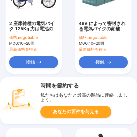
2 座席雑種の電気バイ
48V によって密封され
ク 125Kg 力は電池の自
る電気バイクの鉛酸蓄
転車を助けました
電池のシリコーン E の
価格:
negotiable
価格:
negotiable
バイクの鉛酸蓄電池
MOQ:
10~20個
MOQ:
10~20個
最新価格を得る
最新価格を得る
接触
接触
時間を節約する
私たちはあなたと最高の製品に連絡しまし
ょう。
あなたの要件を与える