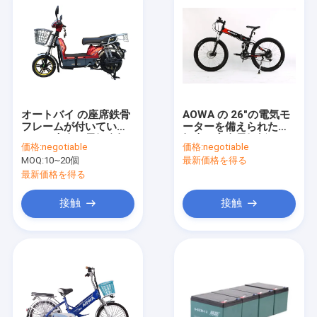
オートバイ の座席鉄骨
AOWA の 26"の電気モ
フレームが付いている
ーターを備えられた自
450W 大人の電気自転
転車の安全電気折るバ
価格:
negotiable
価格:
negotiable
車の赤い電池式のバイ
イク- 1.95 タイヤ
MOQ:
10~20個
最新価格を得る
ク
最新価格を得る
接触
接触