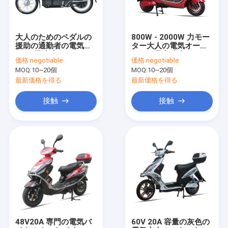
大人のためのペダルの
800W - 2000W 力モー
援助の通勤者の電気バ
ター大人の電気オート
イク/電池式のバイク
バイの最高速度 70 の
価格:
negotiable
価格:
negotiable
Km/h
MOQ:
10~20個
MOQ:
10~20個
最新価格を得る
最新価格を得る
接触
接触
家
プロダクト
ビデオ
48V20A 専門の電気バ
60V 20A 容量の灰色の