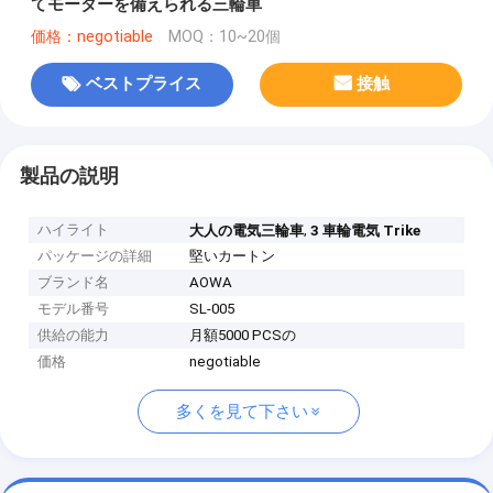
てモーターを備えられる三輪車
価格：negotiable
MOQ：10~20個
ベストプライス
接触
製品の説明
ハイライト
,
大人の電気三輪車
3 車輪電気 Trike
パッケージの詳細
堅いカートン
ブランド名
AOWA
モデル番号
SL-005
供給の能力
月額5000 PCSの
価格
negotiable
多くを見て下さい