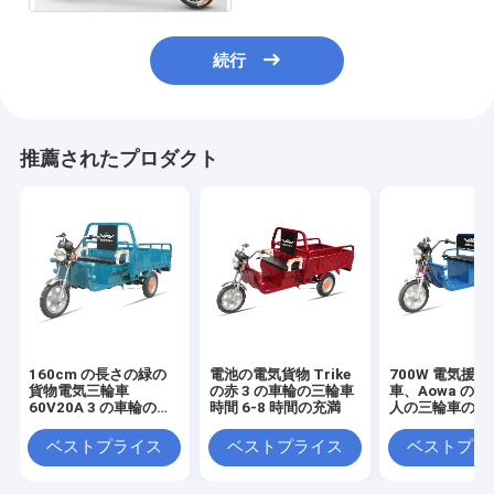
続行
推薦されたプロダクト
160cm の長さの緑の
電池の電気貨物 Trike
700W 電気援
貨物電気三輪車
の赤 3 の車輪の三輪車
車、Aowa の
60V20A 3 の車輪の電
時間 6-8 時間の充満
人の三輪車の速
気自転車
30Km/H
ベストプライス
ベストプライス
ベストプラ