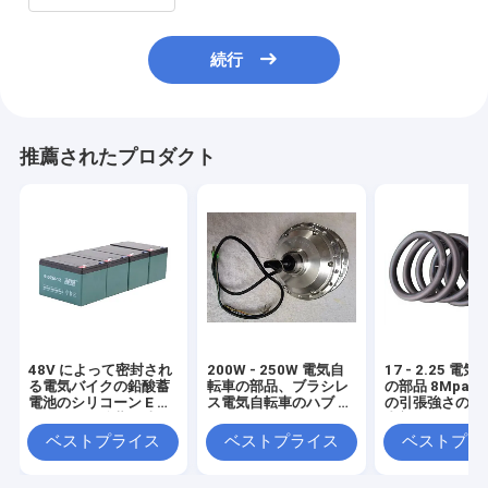
続行
推薦されたプロダクト
48V によって密封され
200W - 250W 電気自
17 - 2.25 電
る電気バイクの鉛酸蓄
転車の部品、ブラシレ
の部品 8Mpa -
電池のシリコーン E の
ス電気自転車のハブ モ
の引張強さのバ
バイクの鉛酸蓄電池
ーター
内部管
ベストプライス
ベストプライス
ベストプラ