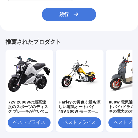
続行
推薦されたプロダクト
72V 2000Wの最高速
Harley の黄色く最も涼
800W 電気通
度のスポーツのディス
しい電気オートバイ
トバイ/ドラム
ク ブレーキが付いてい
48V 500W モーターを
キの電力のオー
る大人の電気オートバ
搭載する 60Km/H
イのスクーター
ベストプライス
ベストプライス
ベストプラ