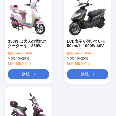
350W は大人の電気ス
LCD表示が付いている
クーターを、350W の
50km/H 1000W 60Vの
電池式のスクーター-
大人の電気スクーター
価格:
negotiable
価格:
negotiable
450W モーター飾りま
MOQ:
10~20個
MOQ:
10~20個
す
最新価格を得る
最新価格を得る
接触
接触
家
プロダクト
ビデオ