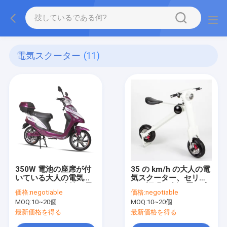
電気スクーター
(11)
350W 電池の座席が付
35 の km/h の大人の電
いている大人の電気ス
気スクーター、セリウ
クーター 2 の車輪の電
ムの証明の 折り畳み式
価格:
negotiable
価格:
negotiable
池式のスクーター
電気スクーター
MOQ:
10~20個
MOQ:
10~20個
最新価格を得る
最新価格を得る