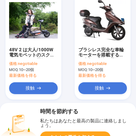
48V 2 は大人/1000W
ブラシレス完全な車輪
電気モペットのスクー
モーターを搭載する道
ターのための電気スク
の強力な大人の電気ス
価格:
negotiable
価格:
negotiable
ーターを動かします
クーターを離れて 14"
MOQ:
10~20個
MOQ:
10~20個
最新価格を得る
最新価格を得る
接触
接触
時間を節約する
私たちはあなたと最高の製品に連絡しまし
ょう。