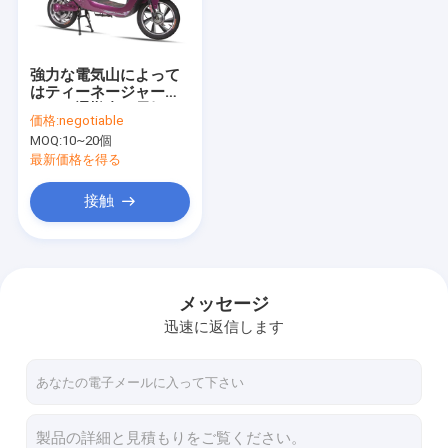
私達について
工場旅行
強力な電気山によって
はティーネージャーの
品質管理
ための通勤者の電気ス
価格:
negotiable
クーターが自転車に乗
MOQ:
10~20個
ります
私達に連絡しなさい
最新価格を得る
引用を要求しなさい
接触
電気バイク
メッセージ
迅速に返信します
折る電気バイク
リチウムバイク
山の電気バイク