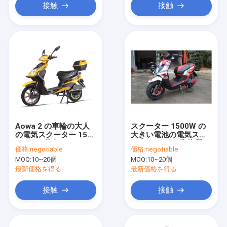
接触
接触
Aowa 2 の車輪の大人
スクーター 1500W の
の電気スクーター 150
大きい電池の電気スク
の Kg の黄色いモータ
ーターの 72V 脂肪質の
価格:
negotiable
価格:
negotiable
ーを備えられた電気ス
タイヤの電気乗車は自
MOQ:
10~20個
MOQ:
10~20個
クーターの自転車
転車に乗ります
最新価格を得る
最新価格を得る
接触
接触